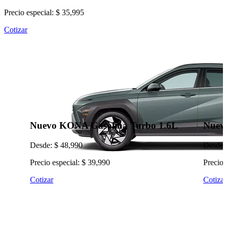
Precio especial: $ 35,995
Cotizar
Nuevo KONA Gasolina Turbo 1.6L
Nuevo
Desde: $ 48,990
Desde:
Precio especial: $ 39,990
Precio 
Cotizar
Cotizar