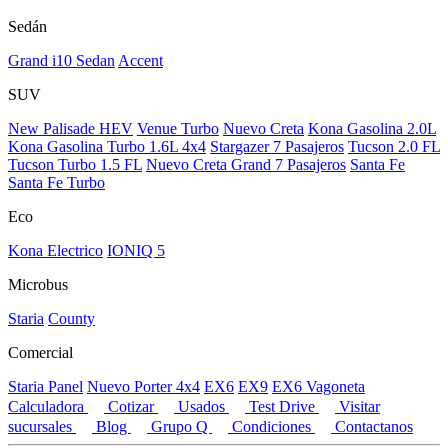
Sedán
Grand i10 Sedan
Accent
SUV
New Palisade HEV
Venue Turbo
Nuevo Creta
Kona Gasolina 2.0L
Kona Gasolina Turbo 1.6L 4x4
Stargazer 7 Pasajeros
Tucson 2.0 FL
Tucson Turbo 1.5 FL
Nuevo Creta Grand 7 Pasajeros
Santa Fe
Santa Fe Turbo
Eco
Kona Electrico
IONIQ 5
Microbus
Staria
County
Comercial
Staria Panel
Nuevo Porter 4x4
EX6
EX9
EX6 Vagoneta
Calculadora
Cotizar
Usados
Test Drive
Visitar
sucursales
Blog
Grupo Q
Condiciones
Contactanos