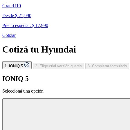
Grand i10
Desde $ 21,990
Precio especial: $ 17,990
Cotizar
Cotizá tu Hyundai
1. IONIQ 5
2. Elige cúal versión querés
3. Completar formulario
IONIQ 5
Seleccioná una opción