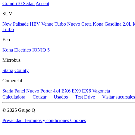
Grand i10 Sedan
Accent
SUV
New Palisade HEV
Venue Turbo
Nuevo Creta
Kona Gasolina 2.0L
K
Turbo
Eco
Kona Electrico
IONIQ 5
Microbus
Staria
County
Comercial
Staria Panel
Nuevo Porter 4x4
EX6
EX9
EX6 Vagoneta
Calculadora
Cotizar
Usados
Test Drive
Visitar sucursale
© 2025 Grupo Q
Privacidad
Terminos y condiciones
Cookies